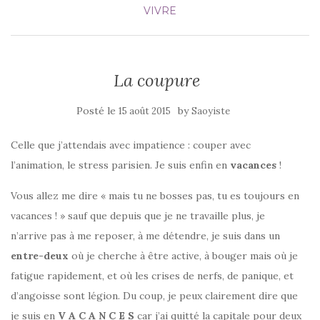
VIVRE
La coupure
Posté le
by
15 août 2015
Saoyiste
Celle que j’attendais avec impatience : couper avec
l’animation, le stress parisien. Je suis enfin en
vacances
!
Vous allez me dire « mais tu ne bosses pas, tu es toujours en
vacances ! » sauf que depuis que je ne travaille plus, je
n’arrive pas à me reposer, à me détendre, je suis dans un
entre-deux
où je cherche à être active, à bouger mais où je
fatigue rapidement, et où les crises de nerfs, de panique, et
d’angoisse sont légion. Du coup, je peux clairement dire que
je suis en
V A C A N C E S
car j’ai quitté la capitale pour deux