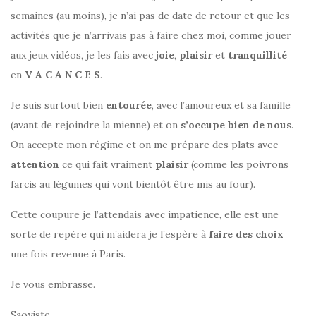
semaines (au moins), je n’ai pas de date de retour et que les
activités que je n’arrivais pas à faire chez moi, comme jouer
aux jeux vidéos, je les fais avec
joie
,
plaisir
et
tranquillité
en
V A C A N C E S
.
Je suis surtout bien
entourée
, avec l’amoureux et sa famille
(avant de rejoindre la mienne) et on
s’occupe bien de nous
.
On accepte mon régime et on me prépare des plats avec
attention
ce qui fait vraiment
plaisir
(comme les poivrons
farcis au légumes qui vont bientôt être mis au four).
Cette coupure je l’attendais avec impatience, elle est une
sorte de repère qui m’aidera je l’espère à
faire des choix
une fois revenue à Paris.
Je vous embrasse.
Saoyiste